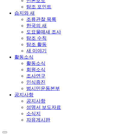
언론보도
탐조 포인트
습지와 새
조류관찰 목록
한국의 새
도요물떼새 조사
탐조 수칙
탐조 활동
새 이야기
활동소식
활동소식
회원소식
조사연구
인식증진
범시민운동본부
공지사항
공지사항
성명서 보도자료
소식지
자유게시판