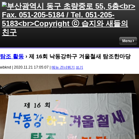
Menu
탐조 활동
› 제 16회 낙동강하구 겨울철새 탐조한마당
wbknd | 2020.11.21 17:05:07 |
메뉴 건너뛰기
쓰기