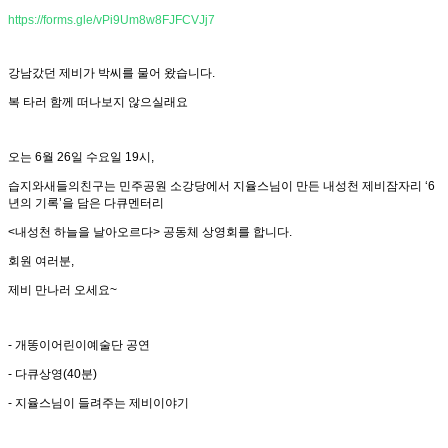
https://forms.gle/vPi9Um8w8FJFCVJj7
강남갔던 제비가 박씨를 물어 왔습니다.
복 타러 함께 떠나보지 않으실래요
오는 6월 26일 수요일 19시,
습지와새들의친구는 민주공원 소강당에서 지율스님이 만든 내성천 제비잠자리 ‘6
년의 기록’을 담은 다큐멘터리
<내성천 하늘을 날아오르다> 공동체 상영회를 합니다.
회원 여러분,
제비 만나러 오세요~
- 개똥이어린이예술단 공연
- 다큐상영(40분)
- 지율스님이 들려주는 제비이야기