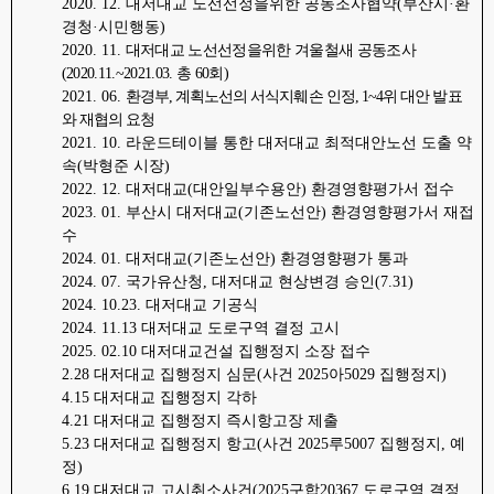
2020. 12.
대저대교 노선선정을위한 공동조사협약
(
부산시
·
환
경청
·
시민행동
)
2020. 11.
대저대교 노선선정을위한 겨울철새 공동조사
(2020.11.~2021.03.
총
60
회
)
2021. 06.
환경부
,
계획노선의 서식지훼손 인정
, 1~4
위 대안 발표
와 재협의 요청
2021. 10.
라운드테이블 통한 대저대교 최적대안노선 도출 약
속
(
박형준 시장
)
2022. 12.
대저대교
(
대안일부수용안
)
환경영향평가서 접수
2023. 01.
부산시 대저대교
(
기존노선안
)
환경영향평가서 재접
수
2024. 01.
대저대교
(
기존노선안
)
환경영향평가 통과
2024. 07.
국가유산청
,
대저대교 현상변경 승인
(7.31)
2024. 10.23.
대저대교 기공식
2024. 11.13
대저대교 도로구역 결정 고시
2025. 02.10
대저대교건설 집행정지 소장 접수
2.28
대저대교 집행정지 심문
(
사건
2025
아
5029
집행정지
)
4.15
대저대교 집행정지 각하
4.21
대저대교 집행정지 즉시항고장 제출
5.23
대저대교 집행정지 항고
(
사건
2025
루
5007
집행정지
,
예
정
)
6.19
대저대교 고시취소사건
(2025
구합
20367
도로구역 결정