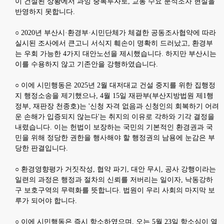
이 건설된 상황에서 과잉 중복투자로
,
교통 수요 분석조차 현실을
반영하지 못합니다
.
○
2020
년 부산시
·
환경부
·
시민단체가 체결한 공동조사협약에 따라
실시된 조사에서 큰고니 서식지 훼손이 명확히 드러났고
,
환경부
는 우회 가능한
4
가지 대안노선을 제시했습니다
.
하지만 부산시는
이를 수용하지 않고 기존안을 강행하였습니다
.
○
이에 시민행동은
2025
년
2
월 대저대교 건설 중지를 위한 집행정
지 행정소송을 제기했으나
, 4
월
15
일 재판부
(
부산지방법원 제
1
행
정부
,
재판장 천종호
)
는
'
신청 자격 없음과 신청인의 회복하기 어려
운 손해가 입증되지 않는다
'
는 취지의 이유로 각하와 기각 결정을
내렸습니다
.
이는 헌법이 보장하는 국민의 기본적인 환경권과 국
민을 위해 정당한 권한을 행사해야 할 행정권의 남용에 눈감은 부
당한 판결입니다
.
○
환경영향평가 거짓작성
,
협약 파기
,
대안 무시
,
공사 강행이라는
일련의 과정은 행정과 절차의 신뢰를 저버리는 일이자
,
낙동강하
구 보호구역의 무력화를 뜻합니다
.
법원이 우리 사회의 마지막 보
루가 되어야 합니다
.
○
이에 시민행동은 즉시 항소하였으며
,
오는
5
월
23
일 항소심이 열