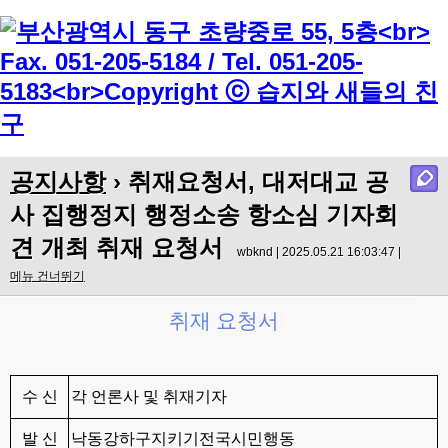
Menu
공지사항
› 취재요청서, 대저대교 공
사 집행정지 행정소송 항소심 기자회
견 개최 취재 요청서
wbknd | 2025.05.21 16:03:47 |
메뉴 건너뛰기
취재 요청서
수 신
각 언론사 및 취재기자
발 신
낙동강하구지키기전국시민행동