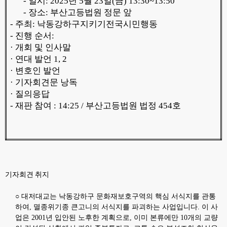
-
일시
: 2025
년
5
월
23
일
(
금
) 13:30~13:50
-
장소
:
부산고등법원 정문 앞
-
주최
:
낙동강하구지키기전국시민행동
-
진행 순서
:
·
개회 및 인사말
·
연대 발언
1, 2
·
변호인 발언
·
기자회견문 낭독
·
질의응답
-
재판 참여
: 14:25 /
부산고등법원 법정
454
호
기자회견 취지
○
대저대교는 낙동강하구 문화재보호구역의 핵심 서식지를 관통
하여
,
멸종위기종 큰고니의 서식지를 파괴하는 사업입니다
.
이 사
업은
2001
년 입안된 노후한 계획으로
,
이미 본류에만
10
개의 교량