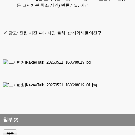
등 고시처분 취소 사건
)
변론기일
,
예정
※
참고
:
관련 사진
4
매
/
사진 출처
:
습지와새들의친구
첨부
[2]
목록