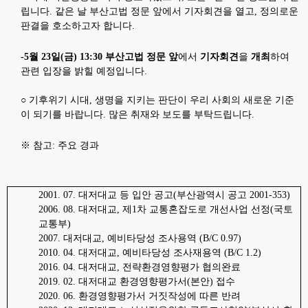
립니다
.
같은 날 부산고법 정문 앞에서 기자회견을 열고
,
정의로운
판결을 호소하고자 합니다
.
-5
월
23
일
(
금
) 13:30
부산고법 정문 앞
에서
기자회견
을
개최
하여
관련 입장을 밝힐 예정입니다
.
○
기후위기 시대
,
생명을 지키는 판단이 우리 사회의 새로운 기준
이 되기를 바랍니다
.
많은 취재와 보도를 부탁드립니다
.
※
참고
:
주요 경과
2001. 07.
대저대교 등 입안 공고
(
부산광역시 공고
2001-353)
2006. 08.
대저대교
,
제
1
차 교통혼잡도로 개선사업 선정
(
국토
교통부
)
2007.
대저대교
,
예비타당성 조사용역
(B/C 0.97)
2010. 04.
대저대교
,
예비타당성 조사재용역
(B/C 1.2)
2016. 04.
대저대교
,
전략환경영향평가 협의완료
2019. 02.
대저대교 환경영향평가서
(
본안
)
접수
2020. 06.
환경영향평가서 거짓작성에 따른 반려