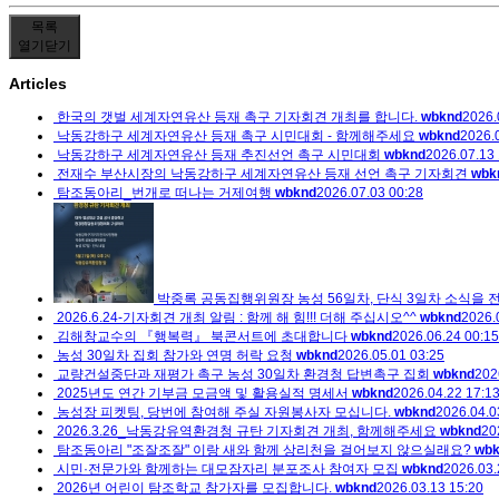
목록
열기
닫기
Articles
한국의 갯벌 세계자연유산 등재 촉구 기자회견 개최를 합니다.
wbknd
2026.
낙동강하구 세계자연유산 등재 촉구 시민대회 - 함께해주세요
wbknd
2026.
낙동강하구 세계자연유산 등재 추진선언 촉구 시민대회
wbknd
2026.07.13 
전재수 부산시장의 낙동강하구 세계자연유산 등재 선언 촉구 기자회견
wbk
탐조동아리_번개로 떠나는 거제여행
wbknd
2026.07.03 00:28
박중록 공동집행위원장 농성 56일차, 단식 3일차 소식을 
2026.6.24-기자회견 개최 알림 : 함께 해 힘!!! 더해 주십시오^^
wbknd
2026.
김해창교수의 『행복력』 북콘서트에 초대합니다
wbknd
2026.06.24 00:15
농성 30일차 집회 참가와 연명 허락 요청
wbknd
2026.05.01 03:25
교량건설중단과 재평가 촉구 농성 30일차 환경청 답변촉구 집회
wbknd
202
2025년도 연간 기부금 모금액 및 활용실적 명세서
wbknd
2026.04.22 17:1
농성장 피켓팅, 당번에 참여해 주실 자원봉사자 모십니다.
wbknd
2026.04.0
2026.3.26_낙동강유역환경청 규탄 기자회견 개최, 함께해주세요
wbknd
20
탐조동아리 "조잘조잘" 이랑 새와 함께 상리천을 걸어보지 않으실래요?
wb
시민·전문가와 함께하는 대모잠자리 분포조사 참여자 모집
wbknd
2026.03.
2026년 어린이 탐조학교 참가자를 모집합니다.
wbknd
2026.03.13 15:20