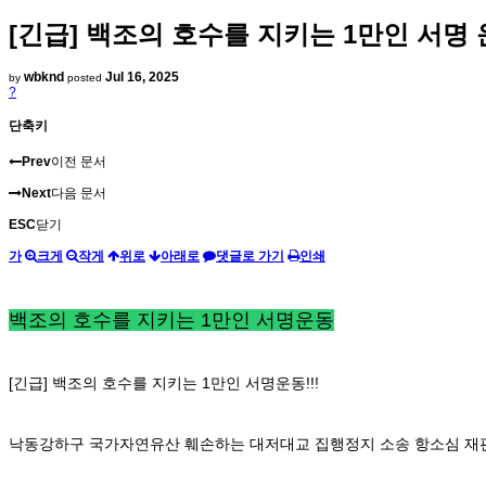
[긴급] 백조의 호수를 지키는 1만인 서명
wbknd
Jul 16, 2025
by
posted
?
단축키
Prev
이전 문서
Next
다음 문서
ESC
닫기
가
크게
작게
위로
아래로
댓글로 가기
인쇄
백조의 호수를 지키는 1만인 서명운동
[긴급] 백조의 호수를 지키는 1만인 서명운동!!!
낙동강하구 국가자연유산 훼손하는 대저대교 집행정지 소송 항소심 재판부