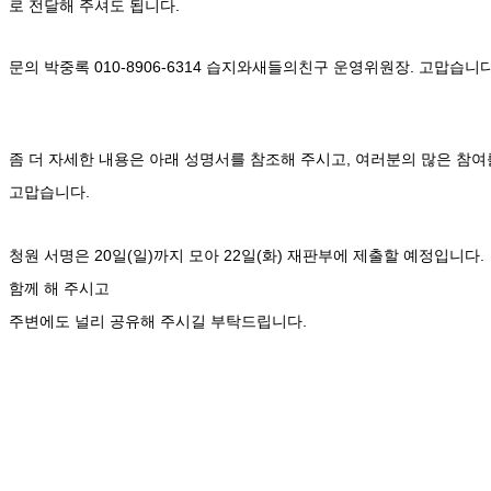
로 전달해 주셔도 됩니다.
문의 박중록 010-8906-6314 습지와새들의친구 운영위원장. 고맙습니다!
좀 더 자세한 내용은 아래 성명서를 참조해 주시고
,
여러분의 많은 참여
고맙습니다
.
청원 서명은
20
일
(
일
)
까지 모아
22
일
(
화
)
재판부에 제출할 예정입니다
.
함께 해 주시고
주변에도 널리 공유해 주시길 부탁드립니다
.