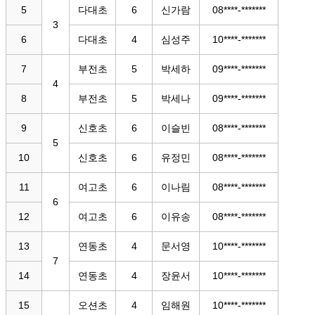
5
다대초
6
신가람
08****-*******
3
6
다대초
4
심성주
10****-*******
7
부전초
5
박세하
09****-*******
4
8
부전초
5
박세나
09****-*******
9
신호초
6
이슬빈
08****-*******
5
10
신호초
6
유정민
08****-*******
11
여고초
6
이나림
08****-*******
6
12
여고초
6
이유송
08****-*******
13
연동초
4
문서영
10****-*******
7
14
연동초
4
장윤서
10****-*******
15
오션초
4
임해원
10****-*******