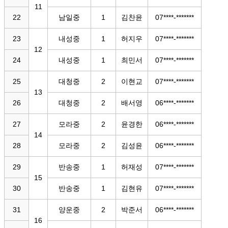
11
22
남일중
1
김찬윤
07****-*******
23
내성중
1
허지우
07****-*******
12
24
내성중
1
최민서
07****-*******
25
대청중
2
이현교
07****-*******
13
26
대청중
2
배서영
06****-*******
27
모라중
2
윤경한
06****-*******
14
28
모라중
2
김성윤
06****-*******
29
반송중
1
허재성
07****-*******
15
30
반송중
1
김현유
07****-*******
31
양운중
2
박준서
06****-*******
16