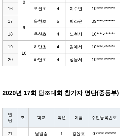
8
16
오션초
4
이수빈
10****-*******
17
옥천초
5
박소윤
09****-*******
9
18
옥천초
4
노현서
10****-*******
19
하단초
4
김예서
10****-*******
10
20
하단초
4
성윤서
10****-*******
2020년 17회 탐조대회 참가자 명단(중등부)
연
조
학교
학년
이름
주민등록번호
번
21
남일중
1
강윤호
07****-*******