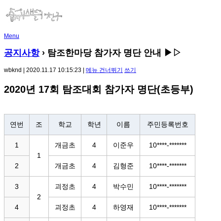
Menu
공지사항
›
탐조한마당 참가자 명단 안내 ▶▷
wbknd | 2020.11.17 10:15:23 |
메뉴 건너뛰기
쓰기
2020년 17회 탐조대회 참가자 명단(초등부)
연번
조
학교
학년
이름
주민등록번호
1
개금초
4
이준우
10****-*******
1
2
개금초
4
김형준
10****-*******
3
괴정초
4
박수민
10****-*******
2
4
괴정초
4
하영재
10****-*******