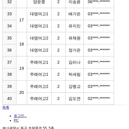
32
양운중
2
이승윤
06****-*******
33
대명여고1
2
배가은
03****-*******
17
34
대명여고1
2
유지민
03****-*******
35
대명여고2
2
유채원
03****-*******
18
36
대명여고2
2
정가은
03****-*******
37
주례여고1
2
김리나
03****-*******
19
38
주례여고1
2
허세림
03****-*******
39
주례여고2
2
강령교
03****-*******
20
40
주례여고2
2
김도연
02****-*******
목록
로그인...
PC
부산광역시 동구 초량중로 55, 5층