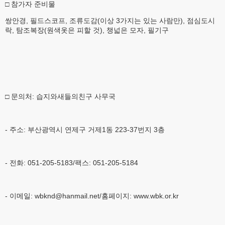
□ 참가자 준비물
쌍안경, 필드스코프, 조류도감(이상 3가지는 있는 사람만), 점심도시
락, 탐조복장(원색옷은 피할 것), 챙넓은 모자, 필기구
□ 문의처: 습지와새들의친구 사무국
- 주소: 부산광역시 연제구 거제1동 223-37번지 3층
- 전화: 051-205-5183/팩스: 051-205-5184
- 이메일: wbknd@hanmail.net/홈페이지: www.wbk.or.kr