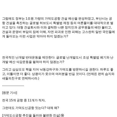
그럼에도 정부는 1조원 가량의 가덕도공항 건설 예산을 편성하였고, 부산시는 공
항 건설을 촉진하는 글로벌 허브도시 특별법 제정 등의 여론몰이를 대대적으로 벌
이고 있다. 대형 건설회사와 이와 결탁한 나쁜 정치인과 공무원들의 배만 불리고,
건설과 운영비 부담의 짐에 더해, 자연 파괴로 인한 피해는 고스란히 일반 국민들에
게 돌아오는 이런 사업은 막아야 하지 않겠는가?
전국적인 난개발 반대운동을 제안한다. 글로벌 난개발도시 조성 특별법 폐기와 난
개발 예산 삭감운동을 펼쳐야 하지 않겠는가?
그리고 삼삼오오 짝을 지어 낙동강하구와 가덕도를 방문하시길 권한다. 하루도 좋
고, 이틀이면 더 좋다. 상괭이가 웃으며 여러분을 반길 것이다. (언제든 편히 습지와
새들의친구로 연락하시라.)
---------------------
[원문 기사]
전국 15개 공항 중 11개가 적자,
그런데도 가덕도신공항 짓는다? 대체 왜?
[가덕도신공항 추진을 둘러싼 불편한 진실] ⑭