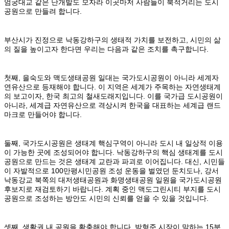
엄궁대교 같은 난개발도 모자라 이곳마저 사람들이 북적거리는 도시
공원으로 만들려 합니다.
부산시가 진정으로 낙동강하구의 생태적 가치를 보전하고, 시민의 삶
의 질을 높이고자 한다면 우리는 다음과 같은 조치를 촉구합니다.
첫째, 을숙도와 맥도생태공원 일대는 국가도시공원이 아니라 세계자
연유산으로 등재해야 합니다. 이 지역은 세계가 주목하는 자연생태계
의 보고이자, 한국 최고의 철새도래지입니다. 이를 국가급 도시공원이
아니라, 세계급 자연유산으로 격상시켜 한국을 대표하는 세계급 랜드
마크로 만들어야 합니다.
둘째, 국가도시공원은 생태계 핵심구역이 아니라 도시 내 일상적 이용
이 가능한 곳에 조성되어야 합니다. 낙동강하구의 핵심 생태계를 도시
공원으로 만드는 것은 생태계 교란과 파괴로 이어집니다. 대신, 시민들
이 자발적으로 100만평시민공원 조성 운동을 벌였던 둔치도나, 강서
낙동강교 북쪽의 대저생태공원과 화명생태공원 일원을 국가도시공원
후보지로 재검토하기 바랍니다. 계획 중인 맥도그린시티 부지를 도시
공원으로 조성하는 방안도 시민의 신뢰를 얻을 수 있을 것입니다.
셋째, 생활권 내 공원을 확충해야 합니다. 박형준 시장이 말하는 15분