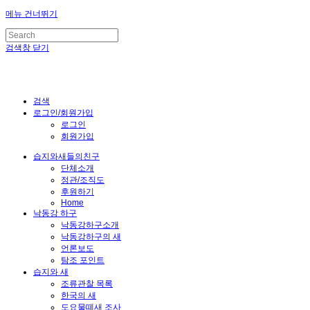
메뉴 건너뛰기
검색창 닫기
검색
로그인/회원가입
로그인
회원가입
습지와새들의친구
단체소개
정관/조직도
후원하기
Home
낙동강 하구
낙동강하구소개
낙동강하구의 새
언론보도
탐조 포인트
습지와 새
조류관찰 목록
한국의 새
도요물떼새 조사