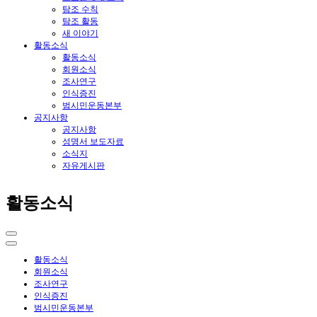
탐조 수칙
탐조 활동
새 이야기
활동소식
활동소식
회원소식
조사연구
인식증진
범시민운동본부
공지사항
공지사항
성명서 보도자료
소식지
자유게시판
활동소식
활동소식
회원소식
조사연구
인식증진
범시민운동본부