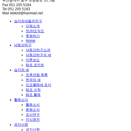
부산광역시 동구 초량중로 55, 5층
Fax 051 205 5184
Tel 051 205 5183
Mail wbknd@hanmail.net
습지와새들의친구
단체소개
정관/조직도
후원하기
Home
낙동강하구
낙동강하구소개
낙동강하구의 새
언론보도
탐조 포인트
습지와 새
조류관찰 목록
한국의 새
도요물떼새 조사
탐조 수칙
탐조 활동
활동소식
활동소식
회원소식
조사연구
인식증진
공지사항
공지사항