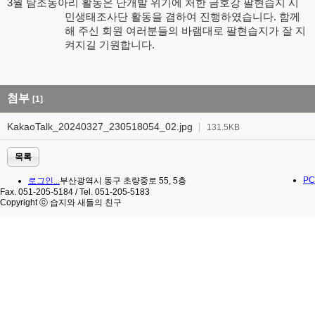
3월 탐조동아리 활동은 난개발 위기에 처한 금호강 팔현습지 시
민생태조사단 활동을 겸하여 진행하였습니다. 함께
해 주신 회원 여러분들의 바램대로 팔현습지가 잘 지
켜지길 기원합니다.
첨부
[1]
KakaoTalk_20240327_230518054_02.jpg
131.5KB
목록
PC
로그인...
부산광역시 동구 초량중로 55, 5층
Fax. 051-205-5184 / Tel. 051-205-5183
Copyright ⓒ 습지와 새들의 친구