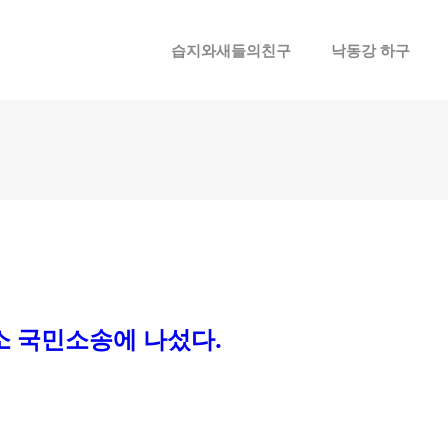
메뉴 건너뛰기
습지와새들의친구
낙동강 하구
소 국민소송에 나섰다.