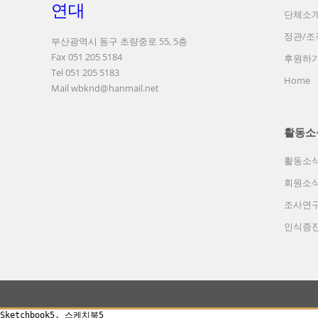
단체소
정관/조
부산광역시 동구 초량중로 55, 5층
Fax 051 205 5184
후원하
Tel 051 205 5183
Home
Mail wbknd@hanmail.net
활동소
활동소
회원소
조사연
인식증
Sketchbook5, 스케치북5