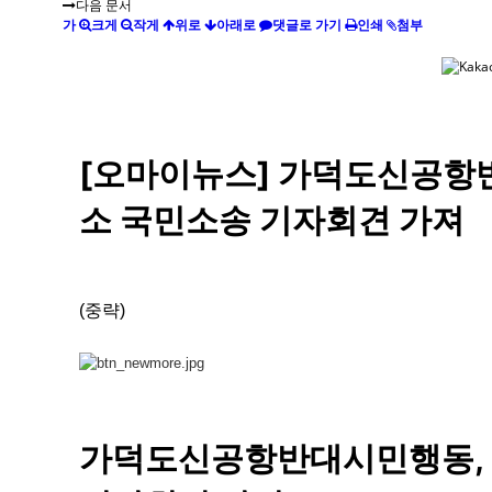
다음 문서
가
크게
작게
위로
아래로
댓글로 가기
인쇄
첨부
[오마이뉴스] 가덕도신공항
소 국민소송 기자회견 가져
(중략)
가덕도신공항반대시민행동, 