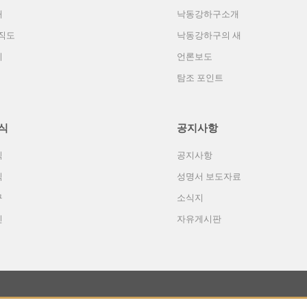
개
낙동강하구소개
직도
낙동강하구의 새
기
언론보도
탐조 포인트
식
공지사항
식
공지사항
식
성명서 보도자료
구
소식지
진
자유게시판