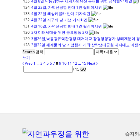
135
4월 8일 낙동강하구 세계자연유산 등재를 위한 정책협약 체결
134
4월 23일, 가덕신공항 반대 1인 릴레이시위
133
4월 22일 해상케블카 반대 기자회견
132
4월 22일 지구의 날 기념 기자회견
131
4월 16일, 가덕신공항 반대 1인 릴레이시위
130
3차 미래세대를 위한 금요행동 3차
129
3월26일,낙동강유역환경청 대저대교 황경영향평가 생태계분야 경
128
3월22일 세계물의 날 기념행사 개최:삼락생태공원 대저대교 예정
Search
검색
쓰기
Prev
1
...
3
4
5
6
7
8
9
10
11
12
...
15
Next
/ 15
GO
습지와