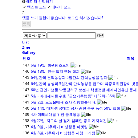
에디터 선택하기
✔
텍스트 모드
✔
에디터 모드
?
댓글 쓰기 권한이 없습니다. 로그인 하시겠습니까?
검색
List
Zine
Gallery
번호
제목
147
6월 19일, 회원탐조모임
146
6월 18일, 전국 탈핵 행동 집회
145
64일간의 천막농성과 5일간의 단식농성을 접다
144
64일간의 농성과 5일간의 단식농성을 접으며 박중록위원장이 벗
143
60년 천연기념물 낙동강하구 보전과 핵샘갯벌 세계자연유산 등재
142
5월~ 미래세대를 위한 "금요기후행동" 제32차~35차
141
5월 2일, 도요물떼새 조사 진행했습니다.
140
5월 14일 대저·엄궁대교 공사 중단 촉구 농성 50일 집회
139
4차 미래세대를 위한 금요행동
138
4월22일, 지구의 날 걷기 캠페인 종료 기자회견
137
4월 9일 ,기후위기 비상행동 피켓팅
136
4월 8일,기후위기 비상행동 시청 피케팅