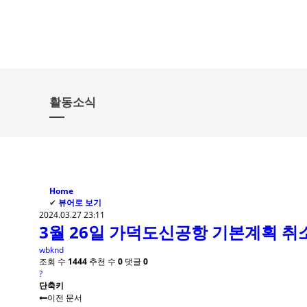
활동소식
Home
✔
뷰어로 보기
2024.03.27 23:11
3월 26일 가덕도신공항 기본계획 취
wbknd
조회 수
1444
추천 수
0
댓글
0
?
단축키
이전 문서