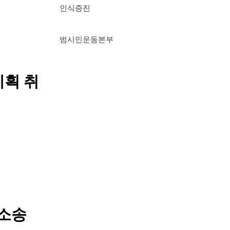
인식증진
범시민운동본부
획 취
소송