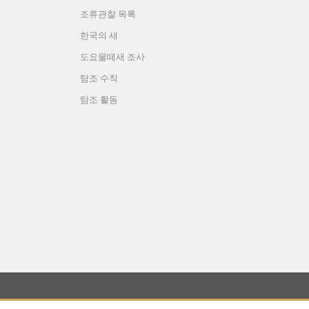
조류관찰 목록
한국의 새
도요물떼새 조사
탐조 수칙
탐조 활동