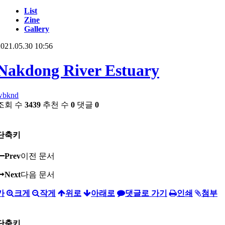
List
Zine
Gallery
021.05.30 10:56
Nakdong River Estuary
wbknd
조회 수
3439
추천 수
0
댓글
0
단축키
Prev
이전 문서
Next
다음 문서
가
크게
작게
위로
아래로
댓글로 가기
인쇄
첨부
단축키