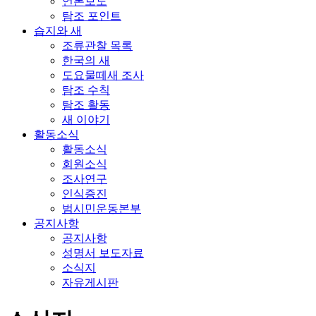
언론보도
탐조 포인트
습지와 새
조류관찰 목록
한국의 새
도요물떼새 조사
탐조 수칙
탐조 활동
새 이야기
활동소식
활동소식
회원소식
조사연구
인식증진
범시민운동본부
공지사항
공지사항
성명서 보도자료
소식지
자유게시판