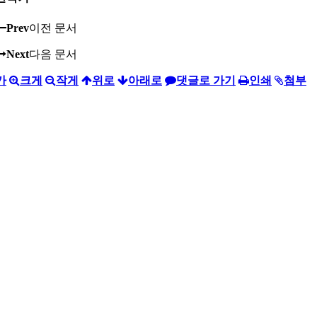
Prev
이전 문서
Next
다음 문서
가
크게
작게
위로
아래로
댓글로 가기
인쇄
첨부