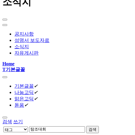
소식지
공지사항
성명서 보도자료
소식지
자유게시판
Home
T
기본글꼴
기본글꼴
✔
나눔고딕
✔
맑은고딕
✔
돋움
✔
검색
쓰기
검색