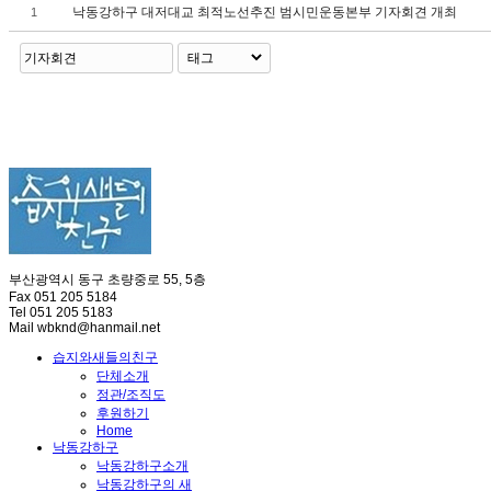
낙동강하구 대저대교 최적노선추진 범시민운동본부 기자회견 개최
1
부산광역시 동구 초량중로 55, 5층
Fax 051 205 5184
Tel 051 205 5183
Mail wbknd@hanmail.net
습지와새들의친구
단체소개
정관/조직도
후원하기
Home
낙동강하구
낙동강하구소개
낙동강하구의 새