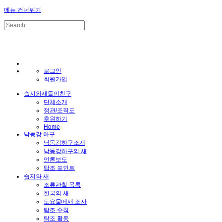
메뉴 건너뛰기
Sketchbook5, 스케치북5
Sketchbook5, 스케치북5
로그인
회원가입
습지와새들의친구
Sketchbook5, 스케치북5
Sketchbook5, 스케치북5
단체소개
정관/조직도
후원하기
Home
낙동강 하구
낙동강하구소개
낙동강하구의 새
언론보도
탐조 포인트
습지와 새
조류관찰 목록
한국의 새
도요물떼새 조사
탐조 수칙
탐조 활동