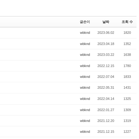
e
le
r
y
글쓴이
날짜
조회 수
wbknd
2023.06.02
1820
wbknd
2023.04.18
1352
wbknd
2023.03.22
1638
wbknd
2022.12.15
1780
wbknd
2022.07.04
1833
wbknd
2022.05.31
1431
wbknd
2022.04.14
1325
wbknd
2022.01.27
1309
wbknd
2021.12.20
1319
wbknd
2021.12.15
1227