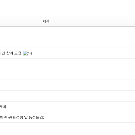
제목
회견 참여 요청
 개최
회 촉구(환경청 앞 농성돌입)