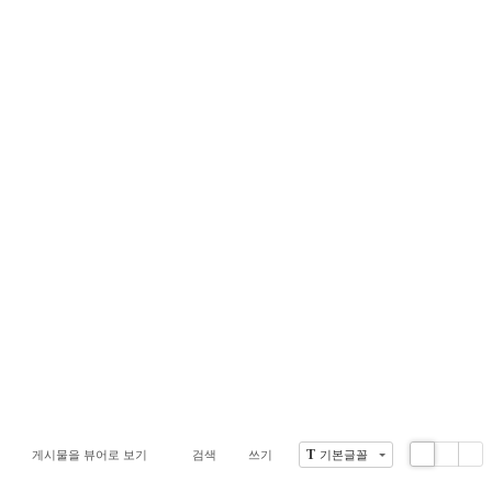
T
게시물을 뷰어로 보기
검색
쓰기
기본글꼴
Li
Zi
G
st
n
al