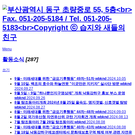
Menu
활동소식
[287]
쓰기
9월~ 미래세대를 위한 "금요기후행동" 49차~51차
wbknd
2024.10.05
9월 10일, 백조의 호수와 하늘연못 "이곳만은 지키자" 실사단 방문
wbknd
2024.09.27
9월 5일 ~ 9일 "하나뿐인지구영상제" 개최 낙동강하구 홍보 부스 운영
wbknd
2024.09.26
8월 탐조동아리개최 2024년 8월 25일 을숙도, 명지갯벌, 신호갯벌 탐방
wbknd
2024.08.27
8월~ 미래세대를 위한 "금요기후행동" 44차~48차
wbknd
2024.09.03
8월 2일 국가유산청 자연유산위 규탄 기자회견 개최
wbknd
2024.08.13
7월 탐조동아리 7월 28일 탐조동아리
wbknd
2024.08.08
7월~ 미래세대를 위한 "금요기후행동" 40차~43차
wbknd
2024.08.08
7월 18일 낙동강하구에코센터에서 문화재보호구역 해제 여부 관련 자연유