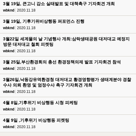
3월 19일, 큰고니 감소 실태발표 및 대책촉구 기자회견 개최
wbknd
2020.11.18
3월 19일, 기후기위비상행동 퍼포먼스 진행
wbknd
2020.11.18
3월22일 세계물의 날 기념행사 개최:삼락생태공원 대저대교 예정지
방문 대저대교 철회 피켓팅
wbknd
2020.11.18
3월 25일,부산환경회의 총선 환경정책의제 발표 기자회견 참석
wbknd
2020.11.18
3월26일,낙동강유역환경청 대저대교 황경영향평가 생태계분야 경찰
수사 의뢰 환영 및 엄정수사 촉구 기자회견 개최
wbknd
2020.11.18
4월 8일,기후위기 비상행동 시청 피케팅
wbknd
2020.11.18
4월 9일 ,기후위기 비상행동 피켓팅
wbknd
2020.11.18