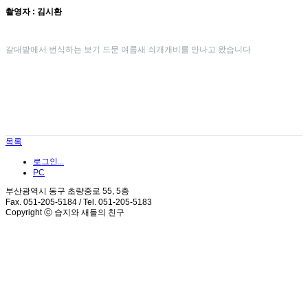
촬영자 : 김시환
갈대밭에서 번식하는 보기 드문 여름새 쇠개개비를 만나고 왔습니다
목록
로그인...
PC
부산광역시 동구 초량중로 55, 5층
Fax. 051-205-5184 / Tel. 051-205-5183
Copyright ⓒ 습지와 새들의 친구