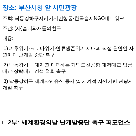
장소: 부산시청 앞 시민광장
주최: 낙동강하구지키기시민행동·한국습지NGO네트워크
주관: (사)습지와새들의친구
내용:
1) 기후위기·코로나위기·인류생존위기 시대의 직접 원인인 자
연파괴·난개발 중단 촉구
2) 낙동강하구 대자연 파괴하는 가덕도신공항·대저대교·엄궁
대교·장락대교 건설 철회 촉구
3) 낙동강하구 세계자연유산 등재 및 세계적 자연기반 관광지
개발 촉구
□ 2부: 세계환경의날 난개발중단 촉구 퍼포먼스